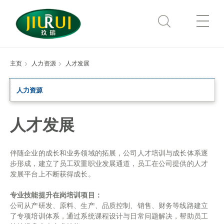
Skip
to
Show
Content
Menu
主页
人力资源
人才发展
Search
Search
公司简介
the
Site
人力资源
研发服务
公司简介
产业介绍
国际贸易
研发中心
人才发展
玖瑞文化
明特生物
人力资源
发酵豆粕
伴随企业的成长和业务领域的拓展，公司人才培训与成长体系逐
猪先生服务平台
核心预混料
步形成，建立了员工双重职业发展通道，员工在公司提供的人才
新闻资讯
人才理念
发展平台上不断获得成长。
母仔健康一体化方案
有机微量
人才发展
联系我们
专业技能提升在岗培训项目：
妊娠母猪亚健康解决方案
公司从产研发、原料、生产、品质控制、销售、财务等线路建立
人才招聘
了专项培训体系，通过系统课程设计与日常问题解决，帮助员工
复合维生素预混合饲料