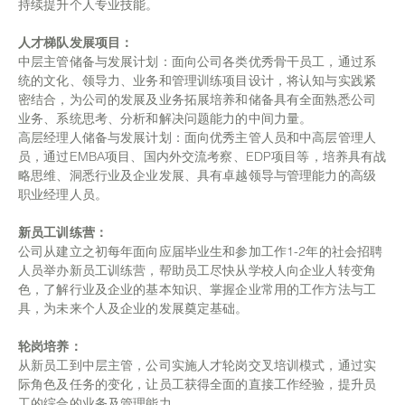
持续提升个人专业技能。
员工风采
中文版
高产蛋禽套餐
人才梯队发展项目：
ENGLISH
中层主管储备与发展计划：面向公司各类优秀骨干员工，通过系
肉牛养殖“料水分饲”
统的文化、领导力、业务和管理训练项目设计，将认知与实践紧
联系我们
密结合，为公司的发展及业务拓展培养和储备具有全面熟悉公司
泌乳助力宝
业务、系统思考、分析和解决问题能力的中间力量。
高层经理人储备与发展计划：面向优秀主管人员和中高层管理人
员，通过EMBA项目、国内外交流考察、EDP项目等，培养具有战
略思维、洞悉行业及企业发展、具有卓越领导与管理能力的高级
职业经理人员。
新员工训练营：
公司从建立之初每年面向应届毕业生和参加工作1-2年的社会招聘
人员举办新员工训练营，帮助员工尽快从学校人向企业人转变角
色，了解行业及企业的基本知识、掌握企业常用的工作方法与工
具，为未来个人及企业的发展奠定基础。
轮岗培养：
从新员工到中层主管，公司实施人才轮岗交叉培训模式，通过实
际角色及任务的变化，让员工获得全面的直接工作经验，提升员
工的综合的业务及管理能力。