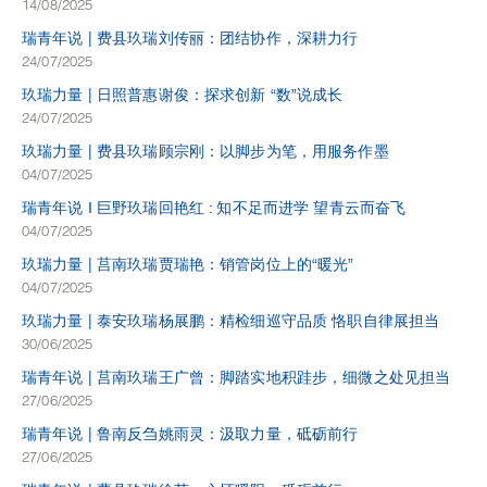
14/08/2025
员工风采
中文版
高产蛋禽套餐
瑞青年说 | 费县玖瑞刘传丽：团结协作，深耕力行
ENGLISH
24/07/2025
肉牛养殖“料水分饲”
玖瑞力量 | 日照普惠谢俊：探求创新 “数”说成长
联系我们
24/07/2025
泌乳助力宝
玖瑞力量 | 费县玖瑞顾宗刚：以脚步为笔，用服务作墨
04/07/2025
瑞青年说 I 巨野玖瑞回艳红 : 知不足而进学 望青云而奋飞
04/07/2025
玖瑞力量 | 莒南玖瑞贾瑞艳：销管岗位上的“暖光”
04/07/2025
玖瑞力量 | 泰安玖瑞杨展鹏：精检细巡守品质 恪职自律展担当
30/06/2025
瑞青年说 | 莒南玖瑞王广曾：脚踏实地积跬步，细微之处见担当
27/06/2025
瑞青年说 | 鲁南反刍姚雨灵：汲取力量，砥砺前行
27/06/2025