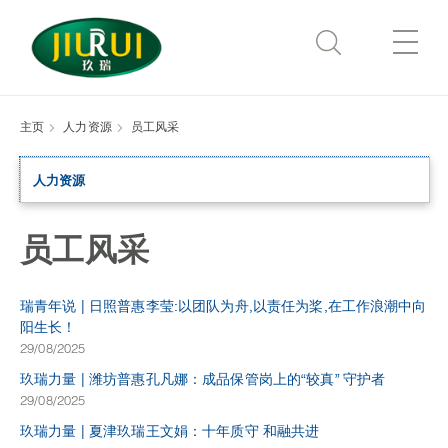
Skip
to
Show
Content
Menu
主页
人力资源
员工风采
Search
Search
公司简介
the
Site
人力资源
研发服务
公司简介
产业介绍
国际贸易
研发中心
员工风采
玖瑞文化
明特生物
人力资源
发酵豆粕
瑞青年说 | 日照普惠李莹:以团队为舟,以责任为桨,在工作浪潮中向
猪先生服务平台
核心预混料
阳生长！
新闻资讯
人才理念
29/08/2025
母仔健康一体化方案
有机微量
人才发展
联系我们
玖瑞力量 | 潍坊普惠孔凡娜：成品保管岗上的“较真” 守护者
妊娠母猪亚健康解决方案
29/08/2025
人才招聘
玖瑞力量 | 夏津玖瑞王文娟：十年质守 和融共进
复合维生素预混合饲料