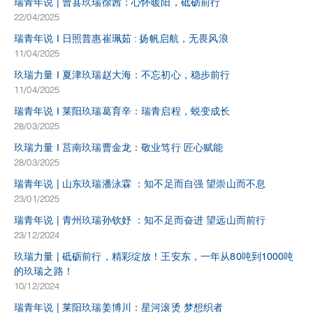
瑞青年说 | 曹县玖瑞徐茜：心怀暖阳，砥砺前行
22/04/2025
瑞青年说 I 日照普惠崔珮茹 : 扬帆启航，无畏风浪
11/04/2025
玖瑞力量 I 夏津玖瑞赵大海：不忘初心，稳步前行
11/04/2025
瑞青年说 I 莱阳玖瑞葛育辛：瑞青启程，蜕变成长
28/03/2025
玖瑞力量 I 莒南玖瑞曹金龙：敬业笃行 匠心赋能
28/03/2025
瑞青年说 | 山东玖瑞潘泳霖 ：知不足而自强 望崇山而不息
23/01/2025
瑞青年说 | 青州玖瑞孙钦妤 ：知不足而奋进 望远山而前行
23/12/2024
玖瑞力量 | 砥砺前行，精彩绽放！王安东，一年从80吨到1000吨
的玖瑞之路！
10/12/2024
瑞青年说 | 莱阳玖瑞姜博川：星河滚烫 梦想织者